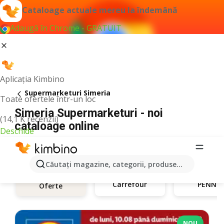
Cataloage actuale mereu la îndemână
Adaugă în Chrome - GRATUIT
Aplicația Kimbino
Supermarketuri Simeria
Toate ofertele într-un loc
Simeria Supermarketuri - noi
(14,1 K recenzii)
cataloage online
Deschide
Căutaţi magazine, categorii, produse...
Carrefour
PENNY
Oferte
NOU