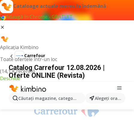
Cataloage actuale mereu la îndemână
Adaugă în Chrome - GRATUIT
Aplicația Kimbino
Carrefour
Toate ofertele într-un loc
Catalog Carrefour 12.08.2026 |
(14,1 K recenzii)
Oferte ONLINE (Revista)
Deschide
PUBLICITATE
Căutaţi magazine, categorii, produse...
Alegeţi oraşul