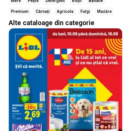
Mere
Pește
Detergent
Roșii
Banane
Premium
Cârnați
Agricola
Fulgi
Mazăre
Alte cataloage din categorie