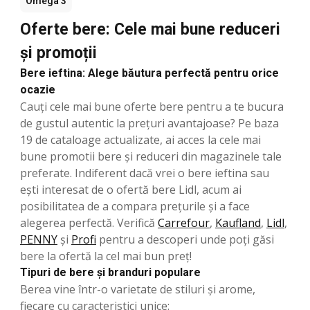
Omega 3
Oferte bere: Cele mai bune reduceri
și promoții
Bere ieftina: Alege băutura perfectă pentru orice
ocazie
Cauți cele mai bune oferte bere pentru a te bucura
de gustul autentic la prețuri avantajoase? Pe baza
19 de cataloage actualizate, ai acces la cele mai
bune promotii bere și reduceri din magazinele tale
preferate. Indiferent dacă vrei o bere ieftina sau
ești interesat de o ofertă bere Lidl, acum ai
posibilitatea de a compara prețurile și a face
alegerea perfectă. Verifică
Carrefour
,
Kaufland
,
Lidl
,
PENNY
şi
Profi
pentru a descoperi unde poți găsi
bere la ofertă la cel mai bun preț!
Tipuri de bere și branduri populare
Berea vine într-o varietate de stiluri și arome,
fiecare cu caracteristici unice: