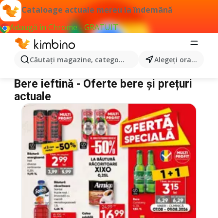
Cataloage actuale mereu la îndemână
Adaugă în Chrome - GRATUIT
Căutaţi magazine, categorii, produse...
Alegeţi oraşul
Bere
Bere ieftină - Oferte bere și prețuri
actuale