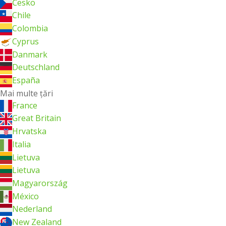
Česko
Chile
Colombia
Cyprus
Danmark
Deutschland
España
Mai multe ţări
France
Great Britain
Hrvatska
Italia
Lietuva
Lietuva
Magyarország
México
Nederland
New Zealand