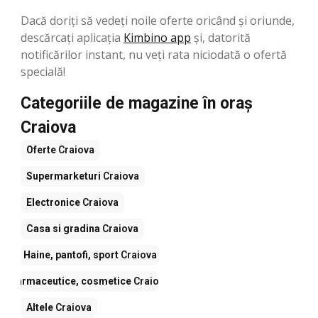
Dacă doriți să vedeți noile oferte oricând și oriunde,
descărcați aplicația
Kimbino app
și, datorită
notificărilor instant, nu veți rata niciodată o ofertă
specială!
Categoriile de magazine în oraș
Craiova
Oferte
Craiova
Supermarketuri
Craiova
Electronice
Craiova
Casa si gradina
Craiova
Haine, pantofi, sport
Craiova
Farmaceutice, cosmetice
Craiova
Altele
Craiova