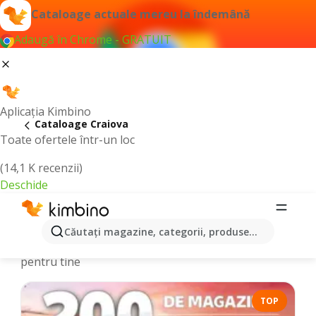
Cataloage actuale mereu la îndemână
Adaugă în Chrome - GRATUIT
Aplicația Kimbino
Cataloage Craiova
Toate ofertele într-un loc
(14,1 K recenzii)
Deschide
Cataloage și Oferte online - Craiova
Căutaţi magazine, categorii, produse...
Alegem cele mai recente şi cele mai populare oferte
pentru tine
TOP