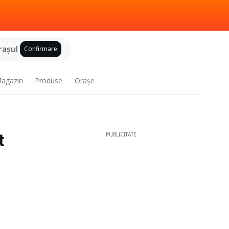
raşul
Confirmare
agazin
Produse
Oraşe
t
PUBLICITATE