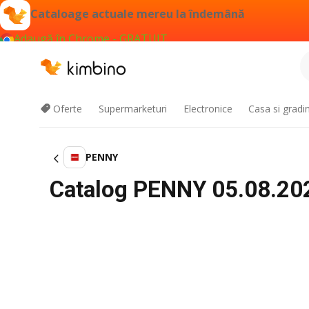
Cataloage actuale mereu la îndemână
Adaugă în Chrome - GRATUIT
Oferte
Supermarketuri
Electronice
Casa si gradi
PENNY
Catalog PENNY 05.08.2026