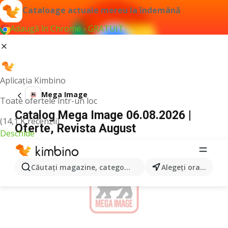
Cataloage actuale mereu la îndemână
Adaugă în Chrome - GRATUIT
Aplicația Kimbino
Mega Image
Toate ofertele într-un loc
Catalog Mega Image 06.08.2026 |
(14,1 K recenzii)
Oferte, Revista August
Deschide
PUBLICITATE
Căutaţi magazine, categorii, produse...
Alegeţi oraşul