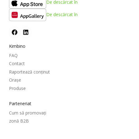
De descărcat în
De descărcat în
Kimbino
FAQ
Contact
Raportează conținut
Oraşe
Produse
Parteneriat
Cum să promovați
zonă B2B