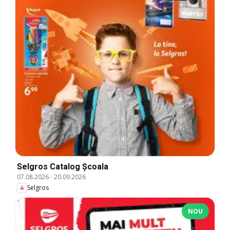
Selgros Catalog Şcoala
07.08.2026
-
20.09.2026
Selgros
NOU