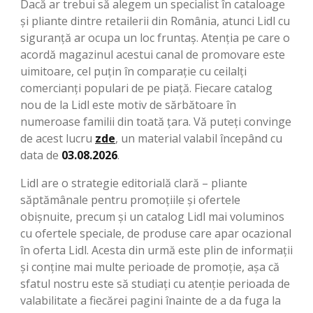
Dacă ar trebui să alegem un specialist în cataloage
și pliante dintre retailerii din România, atunci Lidl cu
siguranță ar ocupa un loc fruntaș. Atenția pe care o
acordă magazinul acestui canal de promovare este
uimitoare, cel puțin în comparație cu ceilalți
comercianți populari de pe piață. Fiecare catalog
nou de la Lidl este motiv de sărbătoare în
numeroase familii din toată țara. Vă puteți convinge
de acest lucru
zde
, un material valabil începând cu
data de
03.08.2026
.
Lidl are o strategie editorială clară – pliante
săptămânale pentru promoțiile și ofertele
obișnuite, precum și un catalog Lidl mai voluminos
cu ofertele speciale, de produse care apar ocazional
în oferta Lidl. Acesta din urmă este plin de informații
și conține mai multe perioade de promoție, așa că
sfatul nostru este să studiați cu atenție perioada de
valabilitate a fiecărei pagini înainte de a da fuga la