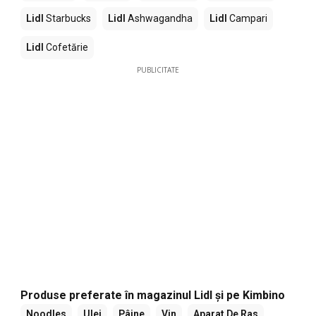
Lidl
Starbucks
Lidl
Ashwagandha
Lidl
Campari
Lidl
Cofetărie
PUBLICITATE
Produse preferate în magazinul Lidl și pe Kimbino
Noodles
Ulei
Pâine
Vin
Aparat De Ras