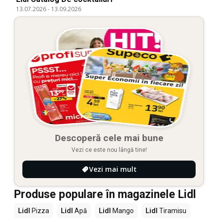
13.07.2026
-
13.09.2026
Descoperă cele mai bune
Vezi ce este nou lângă tine!
Vezi mai mult
Produse populare în magazinele Lidl
Lidl
Pizza
Lidl
Apă
Lidl
Mango
Lidl
Tiramisu