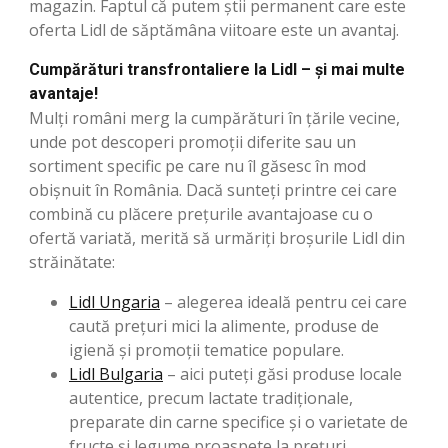
magazin. Faptul că putem știi permanent care este
oferta Lidl de săptămâna viitoare este un avantaj.
Cumpărături transfrontaliere la Lidl – și mai multe
avantaje!
Mulți români merg la cumpărături în țările vecine,
unde pot descoperi promoții diferite sau un
sortiment specific pe care nu îl găsesc în mod
obișnuit în România. Dacă sunteți printre cei care
combină cu plăcere prețurile avantajoase cu o
ofertă variată, merită să urmăriți broșurile Lidl din
străinătate:
Lidl Ungaria
– alegerea ideală pentru cei care
caută prețuri mici la alimente, produse de
igienă și promoții tematice populare.
Lidl Bulgaria
– aici puteți găsi produse locale
autentice, precum lactate tradiționale,
preparate din carne specifice și o varietate de
fructe și legume proaspete la prețuri