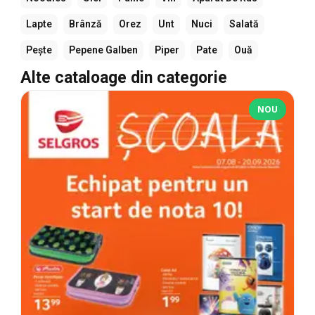
Lapte
Brânză
Orez
Unt
Nuci
Salată
Pește
Pepene Galben
Piper
Pate
Ouă
Alte cataloage din categorie
NOU