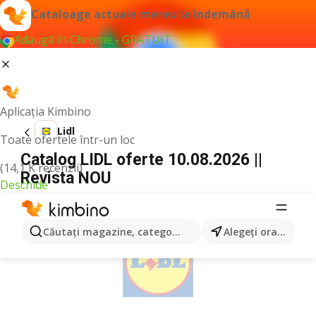
Cataloage actuale mereu la îndemână
Adaugă în Chrome - GRATUIT
Aplicația Kimbino
Lidl
Toate ofertele într-un loc
Catalog LIDL oferte 10.08.2026 ||
(14,1 K recenzii)
Revista NOU
Deschide
PUBLICITATE
Căutaţi magazine, categorii, produse...
Alegeţi oraşul