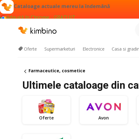
Cataloage actuale mereu la îndemână
Adaugă în Chrome - GRATUIT
Oferte
Supermarketuri
Electronice
Casa si gradi
Farmaceutice, cosmetice
Ultimele cataloage din c
Oferte
Avon