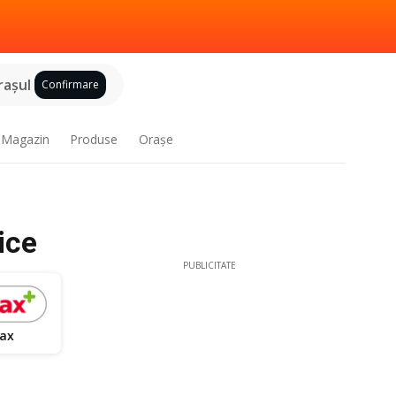
raşul
Confirmare
Magazin
Produse
Oraşe
ice
PUBLICITATE
ax