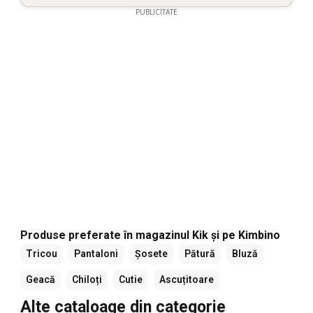
PUBLICITATE
Produse preferate în magazinul Kik și pe Kimbino
Tricou
Pantaloni
Șosete
Pătură
Bluză
Geacă
Chiloți
Cutie
Ascuțitoare
Alte cataloage din categorie