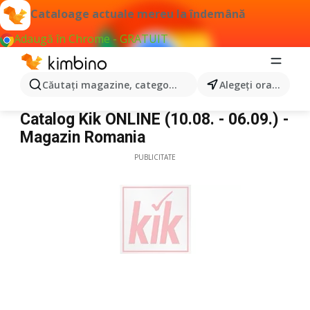
Cataloage actuale mereu la îndemână
Adaugă în Chrome - GRATUIT
Căutaţi magazine, categorii, produse...
Alegeţi oraşul
Kik
Catalog Kik ONLINE (10.08. - 06.09.) -
Magazin Romania
PUBLICITATE