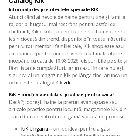
Catalog Kik
Informații despre ofertele speciale KIK
Atunci când ai nevoie de haine pentru tine și familia
ta, dar ai bugetul mai restrâns pentru astfel de
cheltuieli, Kik e soluția pentru tine. Cu haine care nu
ies niciodată din trend, disponibile în toate măsurile
pentru toți membrii familiei tale, Kik shop este asul
din mâneca pentru oricine. Verifică ultimele oferte
începând cu data de 10.08.2026 disponibile pe site și
fă-ți lista de cumpărături, iar în cazul în care nu ești
sigur că ai un magazine Kik pe lângă tine, aruncă un
ochi peste catalogul Kik
zde
.
KiK – modă accesibilă și produse pentru casă!
Dacă îți dorești haine la prețuri avantajoase sau
articole practice pentru locuință, magazinele KiK din
afara României îți oferă o gamă variată de produse:
KiK Ungaria
– un loc ideal pentru a găsi