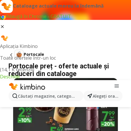
Cataloage actuale mereu la îndemână
Adaugă în Chrome - GRATUIT
Aplicația Kimbino
Portocale
Toate ofertele într-un loc
Portocale preț - oferte actuale și
(14,1 K recenzii)
reduceri din cataloage
Deschide
Căutaţi magazine, categorii, produse...
Alegeţi oraşul