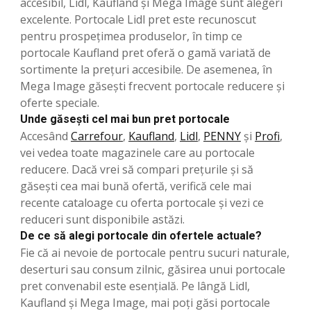
accesibil, Lidl, Kaufland și Mega Image sunt alegeri
excelente. Portocale Lidl pret este recunoscut
pentru prospețimea produselor, în timp ce
portocale Kaufland pret oferă o gamă variată de
sortimente la prețuri accesibile. De asemenea, în
Mega Image găsești frecvent portocale reducere și
oferte speciale.
Unde găsești cel mai bun pret portocale
Accesând
Carrefour
,
Kaufland
,
Lidl
,
PENNY
şi
Profi
,
vei vedea toate magazinele care au portocale
reducere. Dacă vrei să compari prețurile și să
găsești cea mai bună ofertă, verifică cele mai
recente cataloage cu oferta portocale și vezi ce
reduceri sunt disponibile astăzi.
De ce să alegi portocale din ofertele actuale?
Fie că ai nevoie de portocale pentru sucuri naturale,
deserturi sau consum zilnic, găsirea unui portocale
pret convenabil este esențială. Pe lângă Lidl,
Kaufland și Mega Image, mai poți găsi portocale