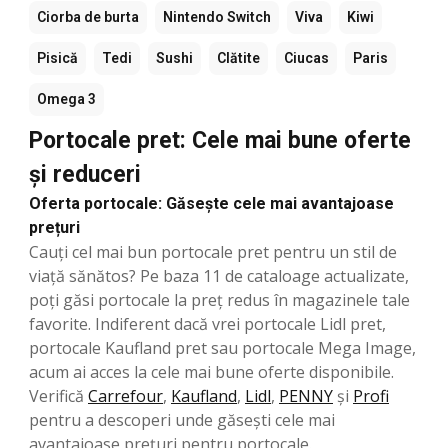
Ciorba de burta
Nintendo Switch
Viva
Kiwi
Pisică
Tedi
Sushi
Clătite
Ciucas
Paris
Omega 3
Portocale pret: Cele mai bune oferte
și reduceri
Oferta portocale: Găsește cele mai avantajoase
prețuri
Cauți cel mai bun portocale pret pentru un stil de
viață sănătos? Pe baza 11 de cataloage actualizate,
poți găsi portocale la preț redus în magazinele tale
favorite. Indiferent dacă vrei portocale Lidl pret,
portocale Kaufland pret sau portocale Mega Image,
acum ai acces la cele mai bune oferte disponibile.
Verifică
Carrefour
,
Kaufland
,
Lidl
,
PENNY
şi
Profi
pentru a descoperi unde găsești cele mai
avantajoase prețuri pentru portocale.