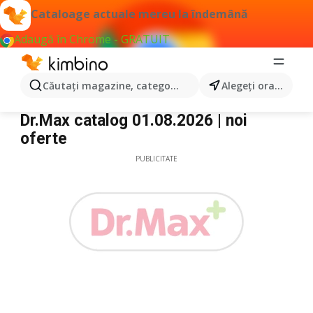
Cataloage actuale mereu la îndemână
Adaugă în Chrome - GRATUIT
Căutaţi magazine, categorii, produse...
Alegeţi oraşul
Dr.Max
Dr.Max catalog 01.08.2026 | noi
oferte
PUBLICITATE