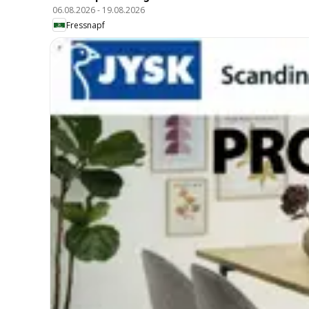
06.08.2026
-
19.08.2026
Fressnapf