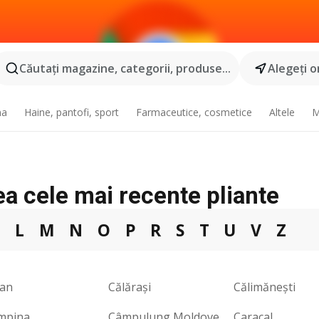
Căutaţi magazine, categorii, produse...
Alegeţi o
na
Haine, pantofi, sport
Farmaceutice, cosmetice
Altele
M
ea cele mai recente pliante
J
L
M
N
O
P
R
S
T
U
V
Z
lan
Călăraşi
Călimăneşti
mpina
Câmpulung Moldovenesc
Caracal