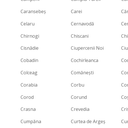
Caransebeş
Carei
Căr
Celaru
Cernavodă
Cer
Chirnogi
Chiscani
Chi
Cisnădie
Ciupercenii Noi
Ci
Cobadin
Cochirleanca
Co
Colceag
Comăneşti
Co
Corabia
Corbu
Co
Corod
Corund
Coş
Crasna
Crevedia
Cri
Cumpăna
Curtea de Argeș
Cur