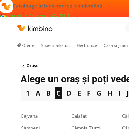
Cataloage actuale mereu la îndemână
Adaugă în Chrome - GRATUIT
Oferte
Supermarketuri
Electronice
Casa si gradi
Oraşe
Alege un oraș și poți ved
1
A
B
C
D
E
F
G
H
I
Cajvana
Calafat
Că
Câmpeni
Câmpia Turzii
Câ