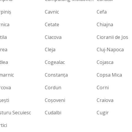
piniş
Cavnic
Cefa
nica
Cetate
Chiajna
tila
Ciacova
Cioranii de Jos
urea
Cleja
Cluj-Napoca
dlea
Cogealac
Cojasca
marnic
Constanța
Copsa Mica
rcova
Cordun
Corni
eşti
Coşoveni
Craiova
sturu Secuiesc
Cudalbi
Cugir
tici