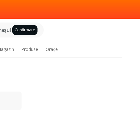
raşul
Confirmare
agazin
Produse
Oraşe