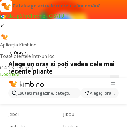
Cataloage actuale mereu la îndemână
Adaugă în Chrome - GRATUIT
Aplicația Kimbino
Oraşe
Toate ofertele într-un loc
Alege un oraș și poți vedea cele mai
(14,1 K recenzii)
recente pliante
Deschide
1
A
B
C
D
E
F
G
H
I
J
Căutaţi magazine, categorii, produse...
Alegeţi oraşul
L
M
N
O
P
R
S
T
U
V
Z
Jebel
Jibou
Jimbolia
Jurilovca