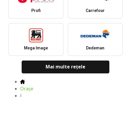
Profi
Carrefour
Mega Image
Dedeman
Mai multe reţele
Oraşe
J
Cele mai noi cataloage, oferte şi
reduceri