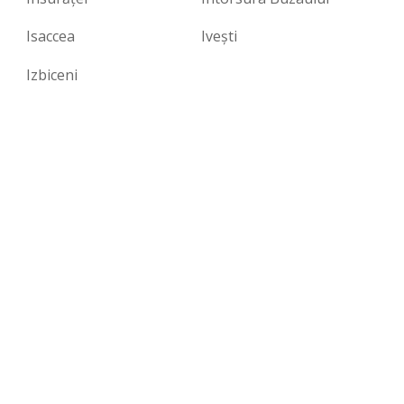
Isaccea
Iveşti
Izbiceni