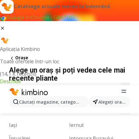
Cataloage actuale mereu la îndemână
Adaugă în Chrome - GRATUIT
Aplicația Kimbino
Oraşe
Toate ofertele într-un loc
Alege un oraș și poți vedea cele mai
(14,1 K recenzii)
recente pliante
Deschide
1
A
B
C
D
E
F
G
H
I
J
Căutaţi magazine, categorii, produse...
Alegeţi oraşul
L
M
N
O
P
R
S
T
U
V
Z
Iași
Iernut
Însurăţei
Intorsura Buzaului