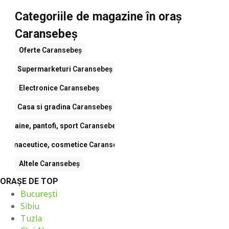
Categoriile de magazine în oraș
Caransebeş
Oferte
Caransebeş
Supermarketuri
Caransebeş
Electronice
Caransebeş
Casa si gradina
Caransebeş
Haine, pantofi, sport
Caransebeş
Farmaceutice, cosmetice
Caransebeş
Altele
Caransebeş
ORAŞE DE TOP
București
Sibiu
Tuzla