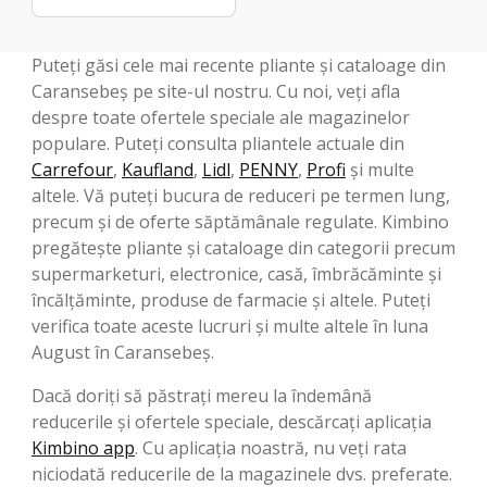
Puteți găsi cele mai recente pliante și cataloage din
Caransebeş pe site-ul nostru. Cu noi, veți afla
despre toate ofertele speciale ale magazinelor
populare. Puteți consulta pliantele actuale din
Carrefour
,
Kaufland
,
Lidl
,
PENNY
,
Profi
și multe
altele. Vă puteți bucura de reduceri pe termen lung,
precum și de oferte săptămânale regulate. Kimbino
pregătește pliante și cataloage din categorii precum
supermarketuri, electronice, casă, îmbrăcăminte și
încălțăminte, produse de farmacie și altele. Puteți
verifica toate aceste lucruri și multe altele în luna
August în Caransebeş.
Dacă doriți să păstrați mereu la îndemână
reducerile și ofertele speciale, descărcați aplicația
Kimbino app
. Cu aplicația noastră, nu veți rata
niciodată reducerile de la magazinele dvs. preferate.