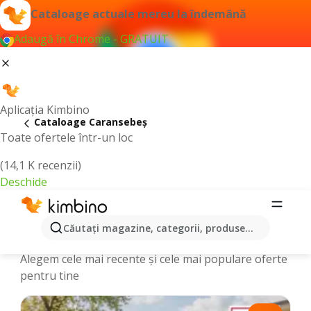
Cataloage actuale mereu la îndemână
Adaugă în Chrome - GRATUIT
Aplicația Kimbino
Cataloage Caransebeş
Toate ofertele într-un loc
(14,1 K recenzii)
Deschide
Cataloage și Oferte online -
Căutaţi magazine, categorii, produse...
Caransebeş
Alegem cele mai recente şi cele mai populare oferte
pentru tine