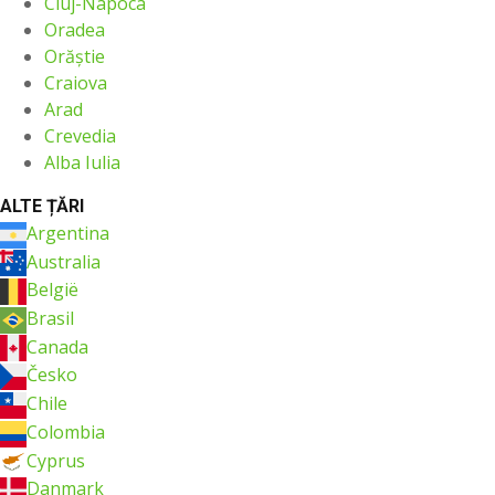
Cluj-Napoca
Oradea
Orăştie
Craiova
Arad
Crevedia
Alba Iulia
ALTE ȚĂRI
Argentina
Australia
België
Brasil
Canada
Česko
Chile
Colombia
Cyprus
Danmark