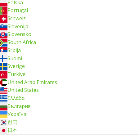
Polska
Portugal
Schweiz
Slovenija
Slovensko
South Africa
Srbija
Suomi
Sverige
Türkiye
United Arab Emirates
United States
Ελλάδα
България
Україна
한국
日本