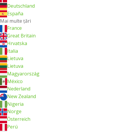
Deutschland
España
Mai multe ţări
France
Great Britain
Hrvatska
Italia
Lietuva
Lietuva
Magyarország
México
Nederland
New Zealand
Nigeria
Norge
Österreich
Perú