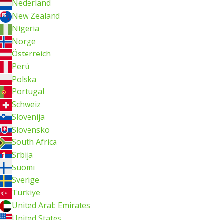
Nederland
New Zealand
Nigeria
Norge
Österreich
Perú
Polska
Portugal
Schweiz
Slovenija
Slovensko
South Africa
Srbija
Suomi
Sverige
Türkiye
United Arab Emirates
United States