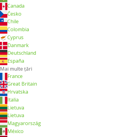
Canada
Česko
Chile
Colombia
Cyprus
Danmark
Deutschland
España
Mai multe ţări
France
Great Britain
Hrvatska
Italia
Lietuva
Lietuva
Magyarország
México