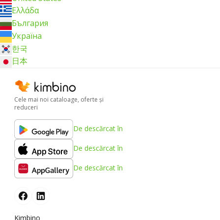
Ελλάδα
България
Україна
한국
日本
Cele mai noi cataloage, oferte şi
reduceri
De descărcat în
De descărcat în
De descărcat în
Kimbino