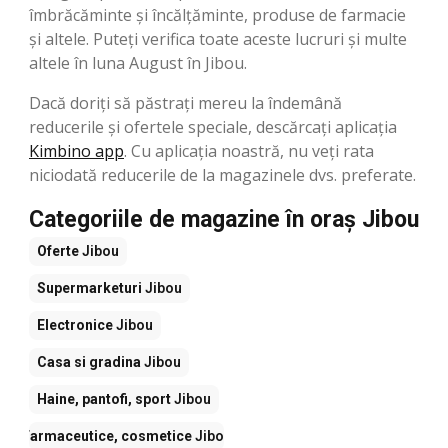
îmbrăcăminte și încălțăminte, produse de farmacie
și altele. Puteți verifica toate aceste lucruri și multe
altele în luna August în Jibou.
Dacă doriți să păstrați mereu la îndemână
reducerile și ofertele speciale, descărcați aplicația
Kimbino app
. Cu aplicația noastră, nu veți rata
niciodată reducerile de la magazinele dvs. preferate.
Categoriile de magazine în oraș Jibou
Oferte
Jibou
Supermarketuri
Jibou
Electronice
Jibou
Casa si gradina
Jibou
Haine, pantofi, sport
Jibou
Farmaceutice, cosmetice
Jibou