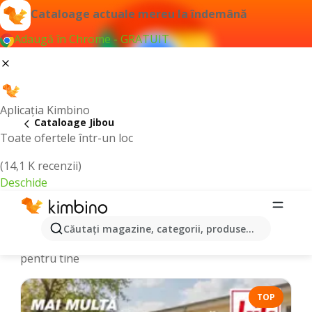
Cataloage actuale mereu la îndemână
Adaugă în Chrome - GRATUIT
Aplicația Kimbino
Cataloage Jibou
Toate ofertele într-un loc
(14,1 K recenzii)
Deschide
Cataloage și Oferte online - Jibou
Căutaţi magazine, categorii, produse...
Alegem cele mai recente şi cele mai populare oferte
pentru tine
TOP