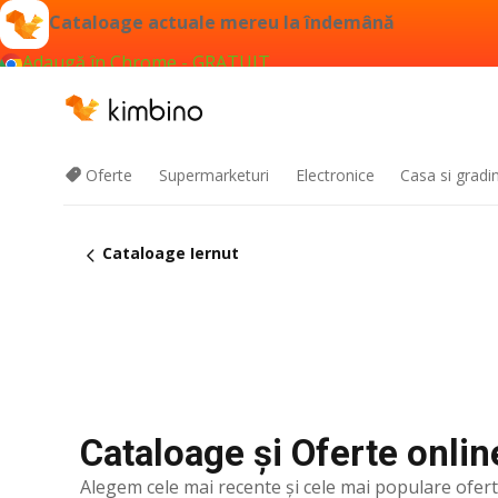
Cataloage actuale mereu la îndemână
Adaugă în Chrome - GRATUIT
Oferte
Supermarketuri
Electronice
Casa si gradi
Cataloage Iernut
Cataloage și Oferte online
Alegem cele mai recente şi cele mai populare ofer