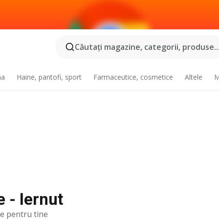
Căutaţi magazine, categorii, produse..
na
Haine, pantofi, sport
Farmaceutice, cosmetice
Altele
M
 - Iernut
te pentru tine