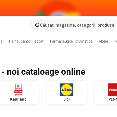
Căutaţi magazine, categorii, produse..
na
Haine, pantofi, sport
Farmaceutice, cosmetice
Altele
M
- noi cataloage online
Kaufland
Lidl
PEN