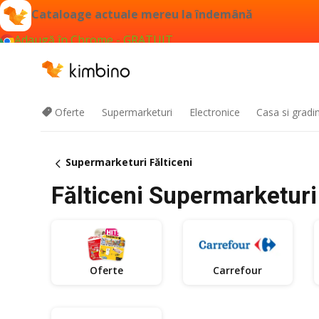
Cataloage actuale mereu la îndemână
Adaugă în Chrome - GRATUIT
Oferte
Supermarketuri
Electronice
Casa si gradi
Supermarketuri Fălticeni
Fălticeni Supermarketuri 
Oferte
Carrefour