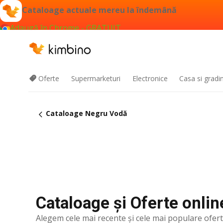
Cataloage actuale mereu la îndemână
Adaugă în Chrome - GRATUIT
Oferte
Supermarketuri
Electronice
Casa si gradi
Cataloage Negru Vodă
Cataloage și Oferte onli
Alegem cele mai recente şi cele mai populare ofer