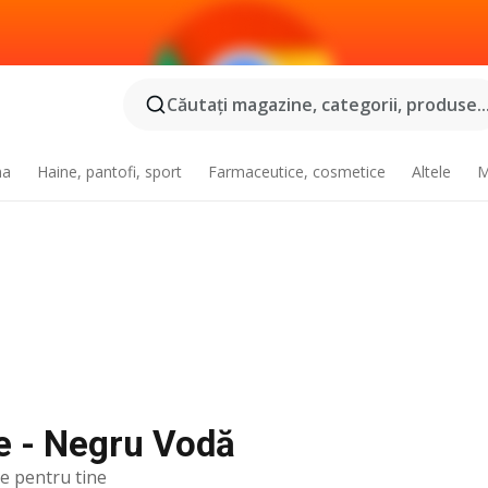
Căutaţi magazine, categorii, produse..
na
Haine, pantofi, sport
Farmaceutice, cosmetice
Altele
M
ne - Negru Vodă
te pentru tine