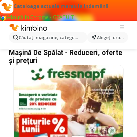
Cataloage actuale mereu la îndemână
Adaugă în Chrome - GRATUIT
Căutaţi magazine, categorii, produse...
Alegeţi oraşul
Mașină De Spălat
Mașină De Spălat - Reduceri, oferte
și prețuri