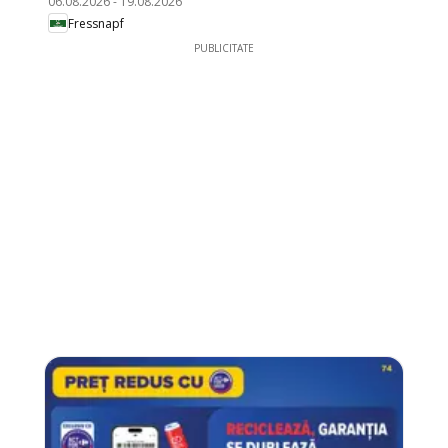
06.08.2026
-
19.08.2026
Fressnapf
PUBLICITATE