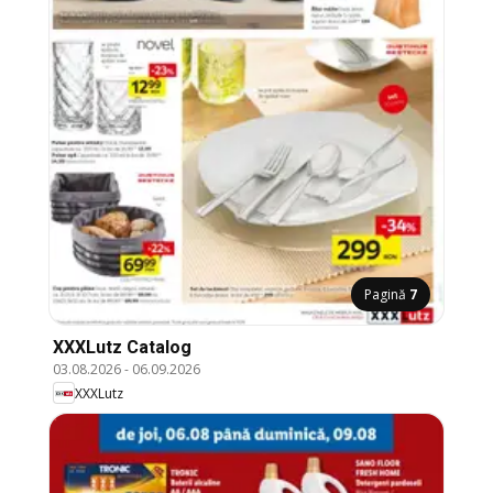
Pagină
7
XXXLutz Catalog
03.08.2026
-
06.09.2026
XXXLutz