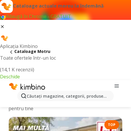
Cataloage actuale mereu la îndemână
Adaugă în Chrome - GRATUIT
Aplicația Kimbino
Cataloage Motru
Toate ofertele într-un loc
(14,1 K recenzii)
Deschide
Cataloage și Oferte online - Motru
Căutaţi magazine, categorii, produse...
Alegem cele mai recente şi cele mai populare oferte
pentru tine
TOP