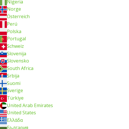
Nigeria
Norge
Österreich
Perú
Polska
Portugal
Schweiz
Slovenija
Slovensko
South Africa
Srbija
Suomi
Sverige
Türkiye
United Arab Emirates
United States
Ελλάδα
България