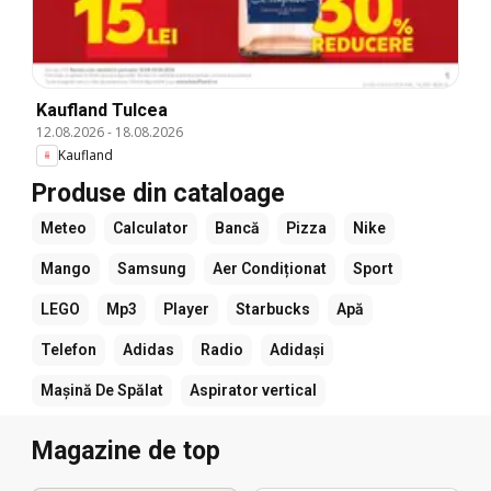
Kaufland Tulcea
12.08.2026
-
18.08.2026
Kaufland
Produse din cataloage
Meteo
Calculator
Bancă
Pizza
Nike
Mango
Samsung
Aer Condiționat
Sport
LEGO
Mp3
Player
Starbucks
Apă
Telefon
Adidas
Radio
Adidași
Mașină De Spălat
Aspirator vertical
Magazine de top