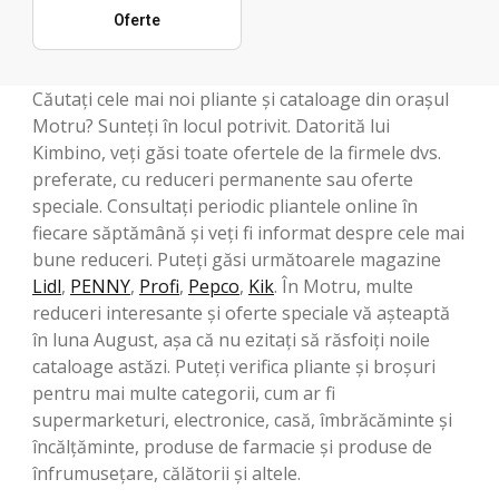
Oferte
Căutați cele mai noi pliante și cataloage din orașul
Motru? Sunteți în locul potrivit. Datorită lui
Kimbino, veți găsi toate ofertele de la firmele dvs.
preferate, cu reduceri permanente sau oferte
speciale. Consultați periodic pliantele online în
fiecare săptămână și veți fi informat despre cele mai
bune reduceri. Puteți găsi următoarele magazine
Lidl
,
PENNY
,
Profi
,
Pepco
,
Kik
. În Motru, multe
reduceri interesante și oferte speciale vă așteaptă
în luna August, așa că nu ezitați să răsfoiți noile
cataloage astăzi. Puteți verifica pliante și broșuri
pentru mai multe categorii, cum ar fi
supermarketuri, electronice, casă, îmbrăcăminte și
încălțăminte, produse de farmacie și produse de
înfrumusețare, călătorii și altele.