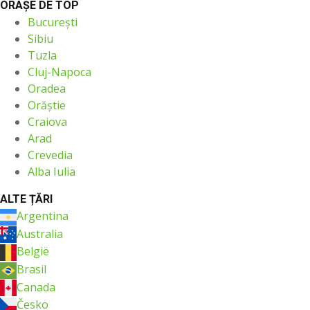
ORAŞE DE TOP
București
Sibiu
Tuzla
Cluj-Napoca
Oradea
Orăştie
Craiova
Arad
Crevedia
Alba Iulia
ALTE ȚĂRI
Argentina
Australia
België
Brasil
Canada
Česko