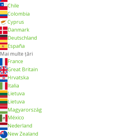
Chile
Colombia
Cyprus
Danmark
Deutschland
España
Mai multe ţări
France
Great Britain
Hrvatska
Italia
Lietuva
Lietuva
Magyarország
México
Nederland
New Zealand