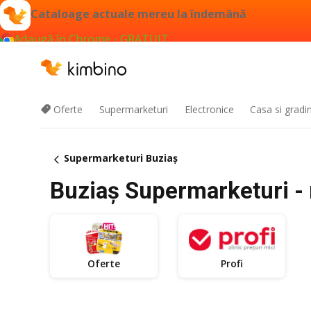
Cataloage actuale mereu la îndemână
Adaugă în Chrome - GRATUIT
Oferte
Supermarketuri
Electronice
Casa si gradi
Supermarketuri Buziaș
Buziaș Supermarketuri - 
Oferte
Profi