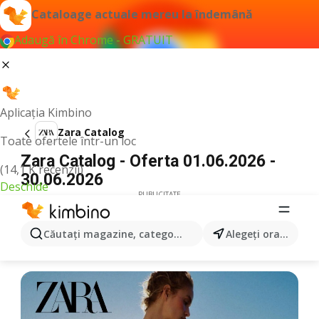
Cataloage actuale mereu la îndemână
Adaugă în Chrome - GRATUIT
Aplicația Kimbino
Zara Catalog
Toate ofertele într-un loc
Zara Catalog - Oferta 01.06.2026 -
(14,1 K recenzii)
30.06.2026
Deschide
PUBLICITATE
Căutaţi magazine, categorii, produse...
Alegeţi oraşul