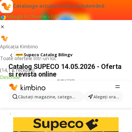
Cataloage actuale mereu la îndemână
Adaugă în Chrome - GRATUIT
Aplicația Kimbino
Supeco Catalog Bilingv
Toate ofertele într-un loc
Catalog SUPECO 14.05.2026 - Oferta
(14,1 K recenzii)
si revista online
Deschide
PUBLICITATE
Căutaţi magazine, categorii, produse...
Alegeţi oraşul