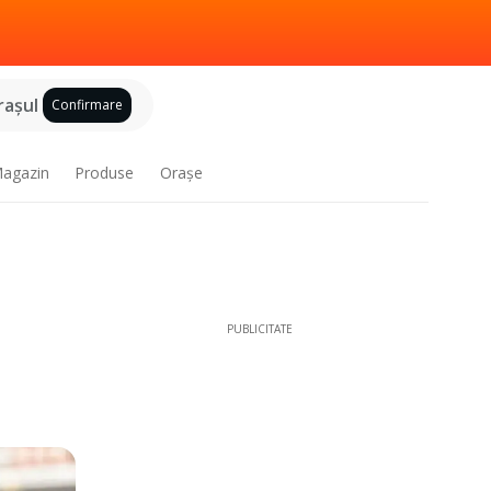
raşul
Confirmare
agazin
Produse
Oraşe
PUBLICITATE