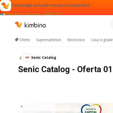
Cataloage actuale mereu la îndemână
Adaugă în Chrome - GRATUIT
Oferte
Supermarketuri
Electronice
Casa si gradi
Senic Catalog
Senic Catalog - Oferta 0