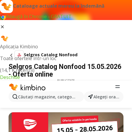
Cataloage actuale mereu la îndemână
Adaugă în Chrome - GRATUIT
Aplicația Kimbino
Selgros Catalog Nonfood
Toate ofertele într-un loc
Selgros Catalog Nonfood 15.05.2026
(14,1 K recenzii)
- Oferta online
Deschide
PUBLICITATE
Căutaţi magazine, categorii, produse...
Alegeţi oraşul