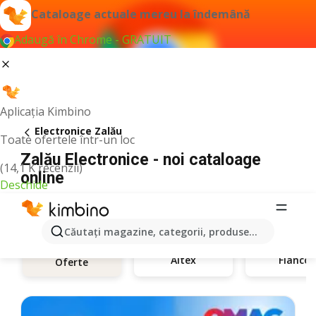
Cataloage actuale mereu la îndemână
Adaugă în Chrome - GRATUIT
Aplicația Kimbino
Electronice Zalău
Toate ofertele într-un loc
Zalău Electronice - noi cataloage
(14,1 K recenzii)
online
Deschide
Căutaţi magazine, categorii, produse...
Altex
Flanco
Oferte