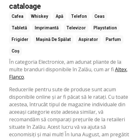
cataloage
Cafea
Whiskey
Apă
Telefon
Ceas
Tabletă
Imprimantă
Televizor
Playstation
Frigider
Mașină De Spălat
Aspirator
Parfum
Coș
În categoria Electronice, am adunat pliante de la
multe branduri disponibile în Zalău, cum ar fi
Altex
,
Flanco
.
Reducerile pentru sute de produse sunt acum
disponibile online și ar fi păcat să le ratați. Cu toate
acestea, întrucât tipul de magazine individuale din
aceeași categorie este adesea similar, vă
recomandăm să comparați prețurile de la retaileri
situate în Zalău. Acest lucru vă va ajuta să
economisiți și mai mult! În luna August, am pregătit