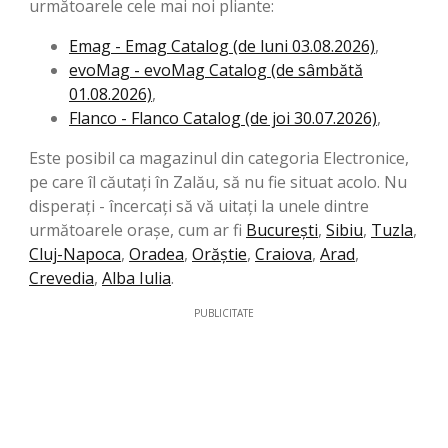
următoarele cele mai noi pliante:
Emag - Emag Catalog (de luni 03.08.2026)
,
evoMag - evoMag Catalog (de sâmbătă
01.08.2026)
,
Flanco - Flanco Catalog (de joi 30.07.2026)
,
Este posibil ca magazinul din categoria Electronice,
pe care îl căutați în Zalău, să nu fie situat acolo. Nu
disperați - încercați să vă uitați la unele dintre
următoarele orașe, cum ar fi
București
,
Sibiu
,
Tuzla
,
Cluj-Napoca
,
Oradea
,
Orăştie
,
Craiova
,
Arad
,
Crevedia
,
Alba Iulia
.
PUBLICITATE