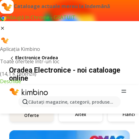
Cataloage actuale mereu la îndemână
Adaugă în Chrome - GRATUIT
Aplicația Kimbino
Electronice Oradea
Toate ofertele într-un loc
Oradea Electronice - noi cataloage
(14,1 K recenzii)
online
Deschide
Căutaţi magazine, categorii, produse...
Altex
Flanco
Oferte