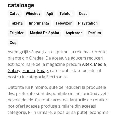
cataloage
Cafea
Whiskey
Apă
Telefon
Ceas
Tabletă
Imprimantă
Televizor
Playstation
Frigider
Mașină De Spălat
Aspirator
Parfum
Coș
Avem grijă să aveți acces primul la cele mai recente
pliante din Oradea! De aceea, vă aducem reduceri
extraordinare de la magazine precum
Altex
,
Media
Galaxy
,
Flanco
,
Emag
, care sunt listate pe site-ul
nostru în categoria Electronice.
Datorită lui Kimbino, sute de reduceri la produsele
dvs. preferate sunt disponibile online, oricând aveți
nevoie de ele. Cu toate acestea, lanțurile de retaileri
pot oferi adesea produse similare din aceeași
categorie. Prin urmare, e posibil să puteți economisi