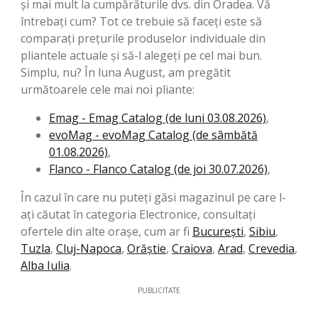
și mai mult la cumpărăturile dvs. din Oradea. Vă
întrebați cum? Tot ce trebuie să faceți este să
comparați prețurile produselor individuale din
pliantele actuale și să-l alegeți pe cel mai bun.
Simplu, nu? În luna August, am pregătit
următoarele cele mai noi pliante:
Emag - Emag Catalog (de luni 03.08.2026)
,
evoMag - evoMag Catalog (de sâmbătă
01.08.2026)
,
Flanco - Flanco Catalog (de joi 30.07.2026)
,
În cazul în care nu puteți găsi magazinul pe care l-
ați căutat în categoria Electronice, consultați
ofertele din alte orașe, cum ar fi
București
,
Sibiu
,
Tuzla
,
Cluj-Napoca
,
Orăştie
,
Craiova
,
Arad
,
Crevedia
,
Alba Iulia
.
PUBLICITATE