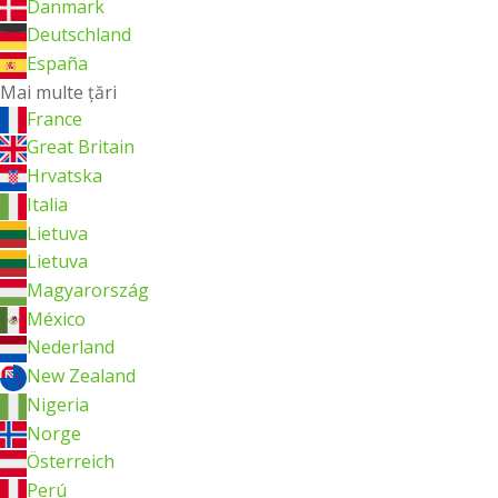
Danmark
Deutschland
España
Mai multe ţări
France
Great Britain
Hrvatska
Italia
Lietuva
Lietuva
Magyarország
México
Nederland
New Zealand
Nigeria
Norge
Österreich
Perú