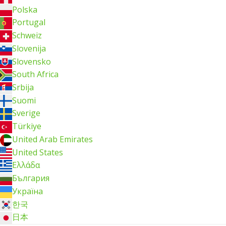
Polska
Portugal
Schweiz
Slovenija
Slovensko
South Africa
Srbija
Suomi
Sverige
Türkiye
United Arab Emirates
United States
Ελλάδα
България
Україна
한국
日本