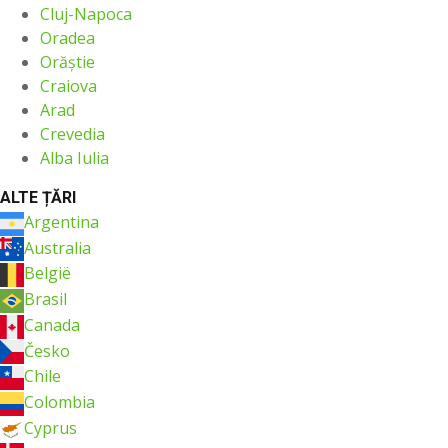
Cluj-Napoca
Oradea
Orăştie
Craiova
Arad
Crevedia
Alba Iulia
ALTE ȚĂRI
Argentina
Australia
België
Brasil
Canada
Česko
Chile
Colombia
Cyprus