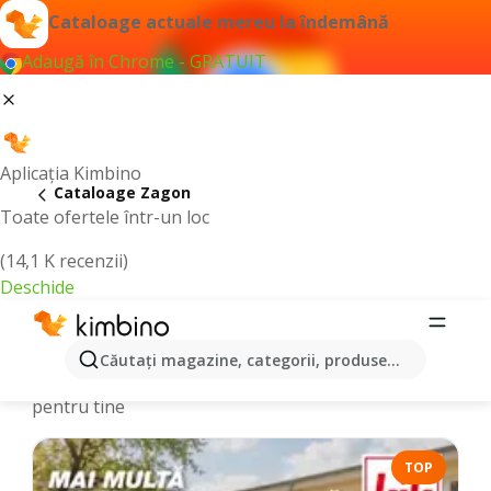
Cataloage actuale mereu la îndemână
Adaugă în Chrome - GRATUIT
Aplicația Kimbino
Cataloage Zagon
Toate ofertele într-un loc
(14,1 K recenzii)
Deschide
Cataloage și Oferte online - Zagon
Căutaţi magazine, categorii, produse...
Alegem cele mai recente şi cele mai populare oferte
pentru tine
TOP