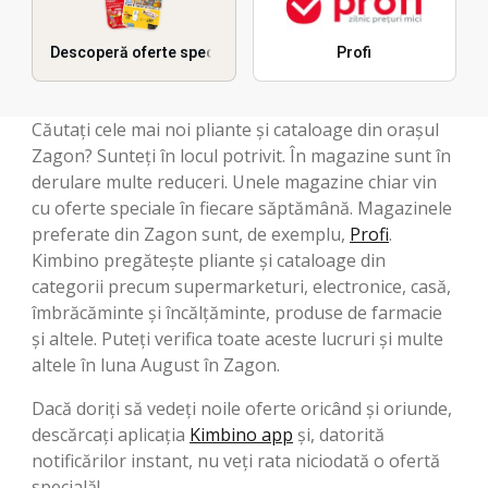
Descoperă oferte speciale
Profi
Căutați cele mai noi pliante și cataloage din orașul
Zagon? Sunteți în locul potrivit. În magazine sunt în
derulare multe reduceri. Unele magazine chiar vin
cu oferte speciale în fiecare săptămână. Magazinele
preferate din Zagon sunt, de exemplu,
Profi
.
Kimbino pregătește pliante și cataloage din
categorii precum supermarketuri, electronice, casă,
îmbrăcăminte și încălțăminte, produse de farmacie
și altele. Puteți verifica toate aceste lucruri și multe
altele în luna August în Zagon.
Dacă doriți să vedeți noile oferte oricând și oriunde,
descărcați aplicația
Kimbino app
și, datorită
notificărilor instant, nu veți rata niciodată o ofertă
specială!