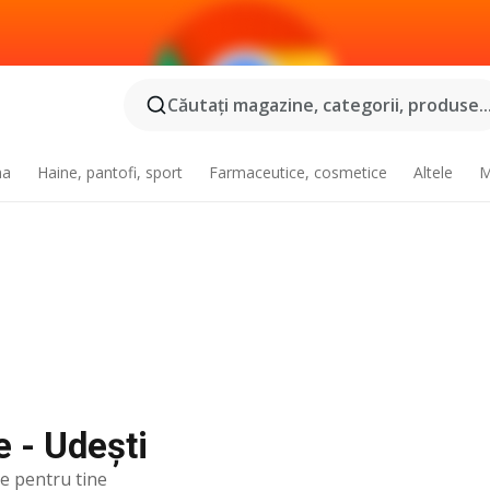
Căutaţi magazine, categorii, produse..
na
Haine, pantofi, sport
Farmaceutice, cosmetice
Altele
M
e - Udeşti
te pentru tine