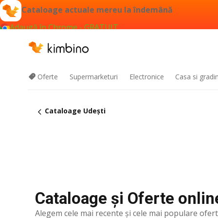
Cataloage actuale mereu la îndemână
Adaugă în Chrome - GRATUIT
Oferte
Supermarketuri
Electronice
Casa si gradi
Cataloage Udeşti
Cataloage și Oferte onlin
Alegem cele mai recente şi cele mai populare ofer