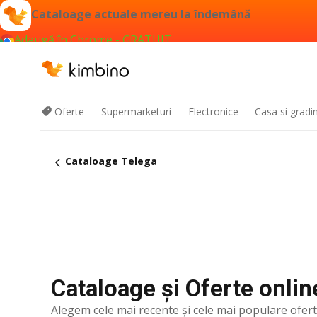
Cataloage actuale mereu la îndemână
Adaugă în Chrome - GRATUIT
Oferte
Supermarketuri
Electronice
Casa si gradi
Cataloage Telega
Cataloage și Oferte onlin
Alegem cele mai recente şi cele mai populare ofer