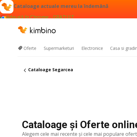
Cataloage actuale mereu la îndemână
Adaugă în Chrome - GRATUIT
Oferte
Supermarketuri
Electronice
Casa si gradi
Cataloage Segarcea
Cataloage și Oferte onlin
Alegem cele mai recente şi cele mai populare ofer