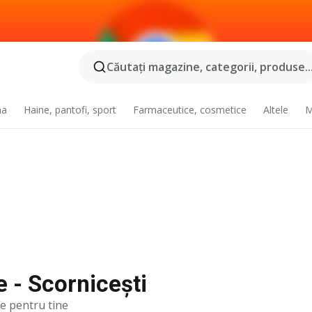
Căutaţi magazine, categorii, produse..
na
Haine, pantofi, sport
Farmaceutice, cosmetice
Altele
M
e - Scorniceşti
te pentru tine