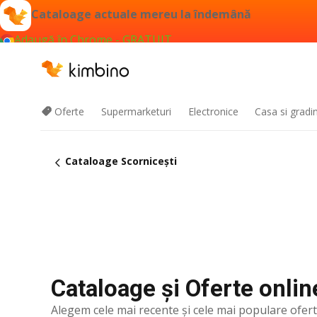
Cataloage actuale mereu la îndemână
Adaugă în Chrome - GRATUIT
Oferte
Supermarketuri
Electronice
Casa si gradi
Cataloage Scorniceşti
Cataloage și Oferte onlin
Alegem cele mai recente şi cele mai populare ofer