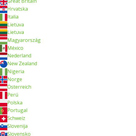
Great Britain
Hrvatska
Italia
Lietuva
Lietuva
Magyarország
México
Nederland
New Zealand
Nigeria
Norge
Österreich
Perú
Polska
Portugal
Schweiz
Slovenija
Slovensko