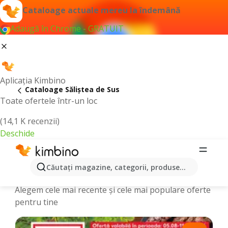
Cataloage actuale mereu la îndemână
Adaugă în Chrome - GRATUIT
Aplicația Kimbino
Cataloage Săliştea de Sus
Toate ofertele într-un loc
(14,1 K recenzii)
Deschide
Cataloage și Oferte online - Săliştea
Căutaţi magazine, categorii, produse...
de Sus
Alegem cele mai recente şi cele mai populare oferte
pentru tine