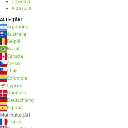
Crevedia
Alba Iulia
ALTE ȚĂRI
Argentina
Australia
België
Brasil
Canada
Česko
Chile
Colombia
Cyprus
Danmark
Deutschland
España
Mai multe ţări
France