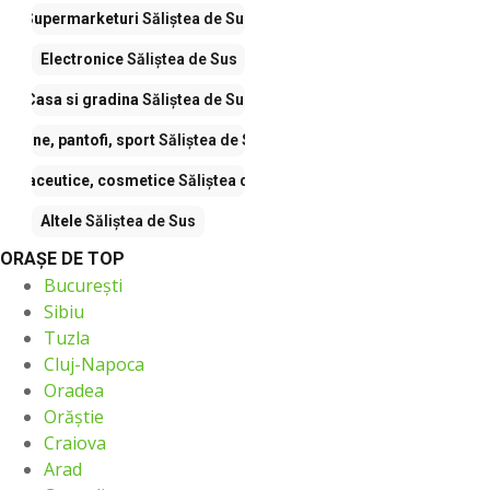
Supermarketuri
Săliştea de Sus
Electronice
Săliştea de Sus
Casa si gradina
Săliştea de Sus
Haine, pantofi, sport
Săliştea de Sus
armaceutice, cosmetice
Săliştea de Sus
Altele
Săliştea de Sus
ORAŞE DE TOP
București
Sibiu
Tuzla
Cluj-Napoca
Oradea
Orăştie
Craiova
Arad