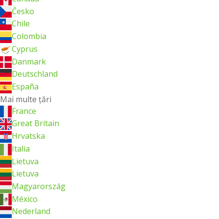
Česko
Chile
Colombia
Cyprus
Danmark
Deutschland
España
Mai multe ţări
France
Great Britain
Hrvatska
Italia
Lietuva
Lietuva
Magyarország
México
Nederland