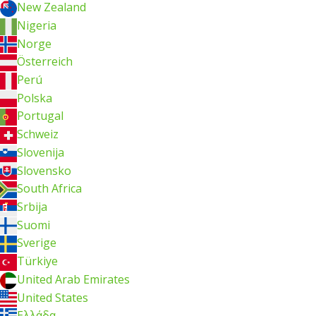
New Zealand
Nigeria
Norge
Österreich
Perú
Polska
Portugal
Schweiz
Slovenija
Slovensko
South Africa
Srbija
Suomi
Sverige
Türkiye
United Arab Emirates
United States
Ελλάδα