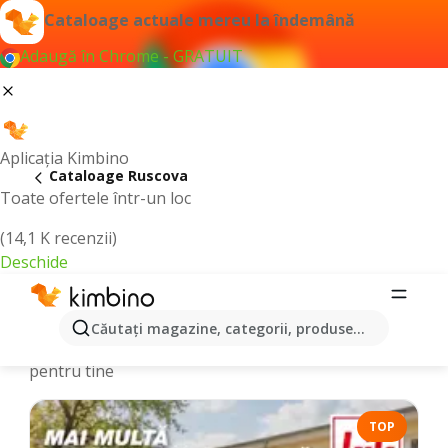
Cataloage actuale mereu la îndemână
Adaugă în Chrome - GRATUIT
Aplicația Kimbino
Cataloage Ruscova
Toate ofertele într-un loc
(14,1 K recenzii)
Deschide
Cataloage și Oferte online - Ruscova
Căutaţi magazine, categorii, produse...
Alegem cele mai recente şi cele mai populare oferte
pentru tine
TOP