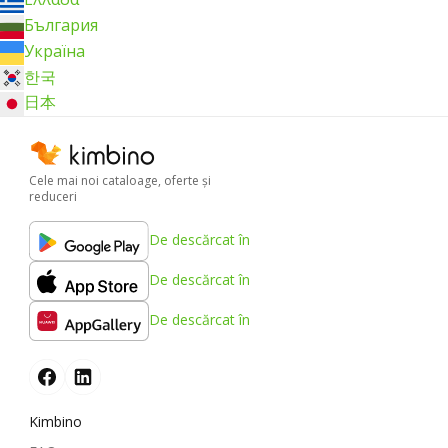
България
Україна
한국
日本
Cele mai noi cataloage, oferte şi
reduceri
De descărcat în
De descărcat în
De descărcat în
Kimbino