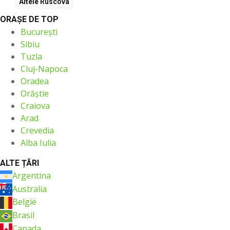
Altele
Ruscova
ORAŞE DE TOP
București
Sibiu
Tuzla
Cluj-Napoca
Oradea
Orăştie
Craiova
Arad
Crevedia
Alba Iulia
ALTE ȚĂRI
Argentina
Australia
België
Brasil
Canada