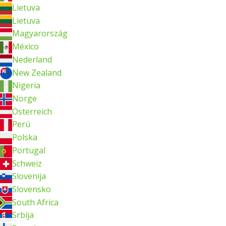
Lietuva
Lietuva
Magyarország
México
Nederland
New Zealand
Nigeria
Norge
Österreich
Perú
Polska
Portugal
Schweiz
Slovenija
Slovensko
South Africa
Srbija