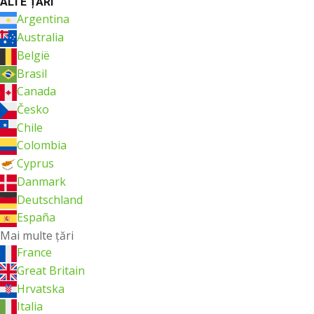
ALTE ȚĂRI
Argentina
Australia
België
Brasil
Canada
Česko
Chile
Colombia
Cyprus
Danmark
Deutschland
España
Mai multe ţări
France
Great Britain
Hrvatska
Italia