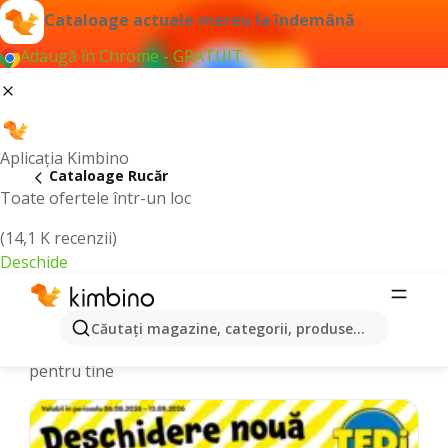
Cataloage actuale mereu la îndemână
Adaugă în Chrome - GRATUIT
Aplicația Kimbino
Cataloage Rucăr
Toate ofertele într-un loc
(14,1 K recenzii)
Deschide
Cataloage și Oferte online - Rucăr
Căutaţi magazine, categorii, produse...
Alegem cele mai recente şi cele mai populare oferte
pentru tine