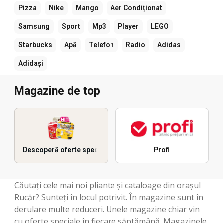
Pizza
Nike
Mango
Aer Condiționat
Samsung
Sport
Mp3
Player
LEGO
Starbucks
Apă
Telefon
Radio
Adidas
Adidași
Magazine de top
Descoperă oferte speciale
Profi
Căutați cele mai noi pliante și cataloage din orașul
Rucăr? Sunteți în locul potrivit. În magazine sunt în
derulare multe reduceri. Unele magazine chiar vin
cu oferte speciale în fiecare săptămână. Magazinele