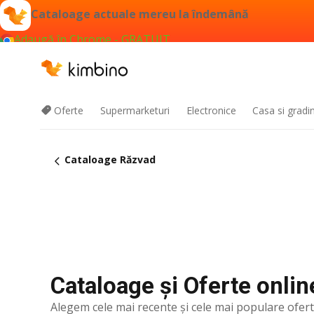
Cataloage actuale mereu la îndemână
Adaugă în Chrome - GRATUIT
Oferte
Supermarketuri
Electronice
Casa si gradi
Cataloage Răzvad
Cataloage și Oferte onlin
Alegem cele mai recente şi cele mai populare ofer