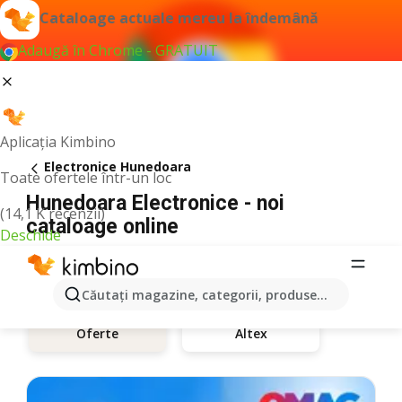
Cataloage actuale mereu la îndemână
Adaugă în Chrome - GRATUIT
Aplicația Kimbino
Electronice Hunedoara
Toate ofertele într-un loc
Hunedoara Electronice - noi
(14,1 K recenzii)
cataloage online
Deschide
Căutaţi magazine, categorii, produse...
Altex
Oferte