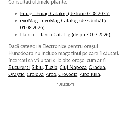
Consultați ultimele pliante:
Emag - Emag Catalog (de luni 03.08.2026)
,
evoMag - evoMag Catalog (de sâmbătă
01.08.2026)
,
Flanco - Flanco Catalog (de joi 30.07.2026)
,
Dacă categoria Electronice pentru orașul
Hunedoara nu include magazinul pe care îl căutați,
încercați să vă uitați și la alte orașe, cum ar fi:
București
,
Sibiu
,
Tuzla
,
Cluj-Napoca
,
Oradea
,
Orăştie
,
Craiova
,
Arad
,
Crevedia
,
Alba Iulia
.
PUBLICITATE