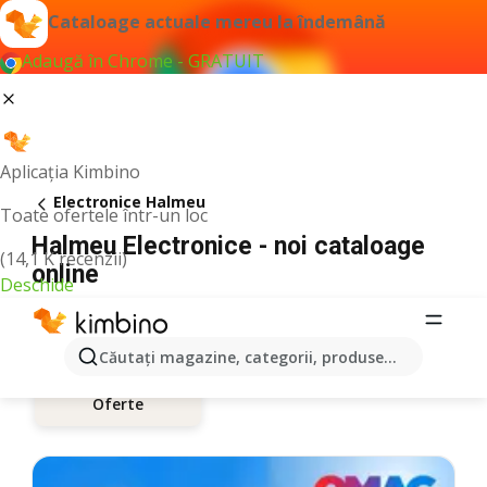
Cataloage actuale mereu la îndemână
Adaugă în Chrome - GRATUIT
Aplicația Kimbino
Electronice Halmeu
Toate ofertele într-un loc
Halmeu Electronice - noi cataloage
(14,1 K recenzii)
online
Deschide
Căutaţi magazine, categorii, produse...
Oferte