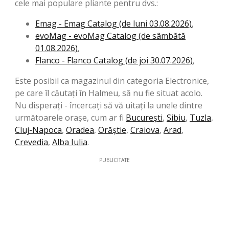
cele mai populare pliante pentru dvs.:
Emag - Emag Catalog (de luni 03.08.2026)
,
evoMag - evoMag Catalog (de sâmbătă
01.08.2026)
,
Flanco - Flanco Catalog (de joi 30.07.2026)
,
Este posibil ca magazinul din categoria Electronice,
pe care îl căutați în Halmeu, să nu fie situat acolo.
Nu disperați - încercați să vă uitați la unele dintre
următoarele orașe, cum ar fi
București
,
Sibiu
,
Tuzla
,
Cluj-Napoca
,
Oradea
,
Orăştie
,
Craiova
,
Arad
,
Crevedia
,
Alba Iulia
.
PUBLICITATE