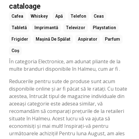
cataloage
Cafea
Whiskey
Apă
Telefon
Ceas
Tabletă
Imprimantă
Televizor
Playstation
Frigider
Mașină De Spălat
Aspirator
Parfum
Coș
În categoria Electronice, am adunat pliante de la
multe branduri disponibile în Halmeu, cum ar fi .
Reducerile pentru sute de produse sunt acum
disponibile online și ar fi păcat să le ratați. Cu toate
acestea, întrucât tipul de magazine individuale din
aceeași categorie este adesea similar, vă
recomandăm să comparați prețurile de la retaileri
situate în Halmeu. Acest lucru vă va ajuta să
economisiți și mai mult! Inspirați-vă pentru
următoarele achiziții! Pentru luna August, am ales