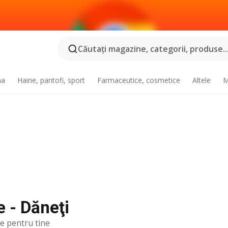
Căutaţi magazine, categorii, produse..
na
Haine, pantofi, sport
Farmaceutice, cosmetice
Altele
M
e - Dăneţi
te pentru tine