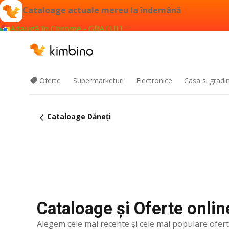
Cataloage actuale mereu la îndemână
Adaugă în Chrome - GRATUIT
Oferte
Supermarketuri
Electronice
Casa si gradi
Cataloage Dăneţi
Cataloage și Oferte onlin
Alegem cele mai recente şi cele mai populare ofer