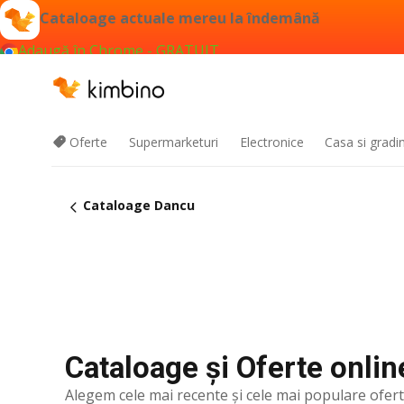
Cataloage actuale mereu la îndemână
Adaugă în Chrome - GRATUIT
Oferte
Supermarketuri
Electronice
Casa si gradi
Cataloage Dancu
Cataloage și Oferte onlin
Alegem cele mai recente şi cele mai populare ofer