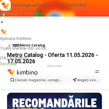
Cataloage actuale mereu la îndemână
Adaugă în Chrome - GRATUIT
Aplicația Kimbino
Metro Catalog
Toate ofertele într-un loc
Metro Catalog - Oferta 11.05.2026 -
(14,1 K recenzii)
17.05.2026
Deschide
PUBLICITATE
Căutaţi magazine, categorii, produse...
Alegeţi oraşul