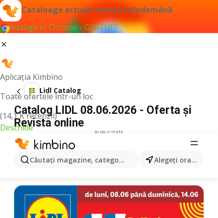
Cataloage actuale mereu la îndemână
Adaugă în Chrome - GRATUIT
Aplicația Kimbino
Lidl Catalog
Toate ofertele într-un loc
Catalog LIDL 08.06.2026 - Oferta și
(14,1 K recenzii)
Revista online
Deschide
PUBLICITATE
Căutaţi magazine, categorii, produse...
Alegeţi oraşul