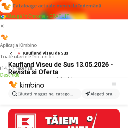
Cataloage actuale mereu la îndemână
Adaugă în Chrome - GRATUIT
Aplicația Kimbino
Kaufland Viseu de Sus
Toate ofertele într-un loc
Kaufland Viseu de Sus 13.05.2026 -
(14,1 K recenzii)
Revista si Oferta
Deschide
PUBLICITATE
Căutaţi magazine, categorii, produse...
Alegeţi oraşul