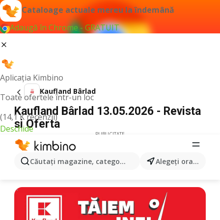
Cataloage actuale mereu la îndemână
Adaugă în Chrome - GRATUIT
Aplicația Kimbino
Kaufland Bârlad
Toate ofertele într-un loc
Kaufland Bârlad 13.05.2026 - Revista
(14,1 K recenzii)
si Oferta
Deschide
PUBLICITATE
Căutaţi magazine, categorii, produse...
Alegeţi oraşul