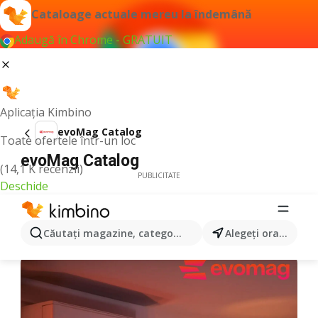
Cataloage actuale mereu la îndemână
Adaugă în Chrome - GRATUIT
Aplicația Kimbino
evoMag Catalog
Toate ofertele într-un loc
evoMag Catalog
(14,1 K recenzii)
PUBLICITATE
Deschide
Căutaţi magazine, categorii, produse...
Alegeţi oraşul