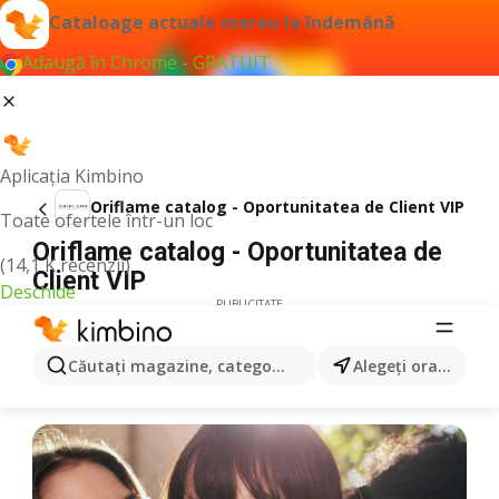
Cataloage actuale mereu la îndemână
Adaugă în Chrome - GRATUIT
Aplicația Kimbino
Oriflame catalog - Oportunitatea de Client VIP
Toate ofertele într-un loc
Oriflame catalog - Oportunitatea de
(14,1 K recenzii)
Client VIP
Deschide
PUBLICITATE
Căutaţi magazine, categorii, produse...
Alegeţi oraşul