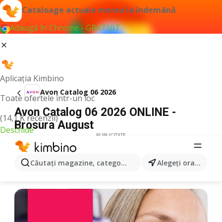
Cataloage actuale mereu la îndemână
Adaugă în Chrome - GRATUIT
Aplicația Kimbino
Avon Catalog 06 2026
Toate ofertele într-un loc
Avon Catalog 06 2026 ONLINE -
(14,1 K recenzii)
Brosura August
Deschide
PUBLICITATE
Căutaţi magazine, categorii, produse...
Alegeţi oraşul