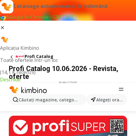
Cataloage actuale mereu la îndemână
Adaugă în Chrome - GRATUIT
Aplicația Kimbino
Profi Catalog
Toate ofertele într-un loc
Profi Catalog 10.06.2026 - Revista,
(14,1 K recenzii)
oferte
Deschide
PUBLICITATE
Căutaţi magazine, categorii, produse...
Alegeţi oraşul