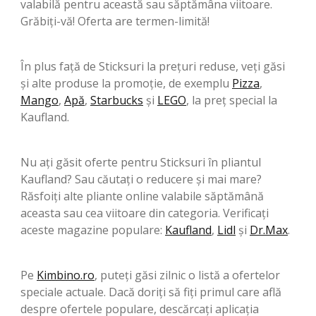
valabilă pentru această sau săptămâna viitoare.
Grăbiți-vă! Oferta are termen-limită!
În plus față de Sticksuri la prețuri reduse, veți găsi
și alte produse la promoție, de exemplu
Pizza
,
Mango
,
Apă
,
Starbucks
şi
LEGO
, la preț special la
Kaufland.
Nu ați găsit oferte pentru Sticksuri în pliantul
Kaufland? Sau căutați o reducere și mai mare?
Răsfoiți alte pliante online valabile săptămână
aceasta sau cea viitoare din categoria. Verificați
aceste magazine populare:
Kaufland
,
Lidl
şi
Dr.Max
.
Pe
Kimbino.ro
, puteți găsi zilnic o listă a ofertelor
speciale actuale. Dacă doriți să fiți primul care află
despre ofertele populare, descărcați aplicația