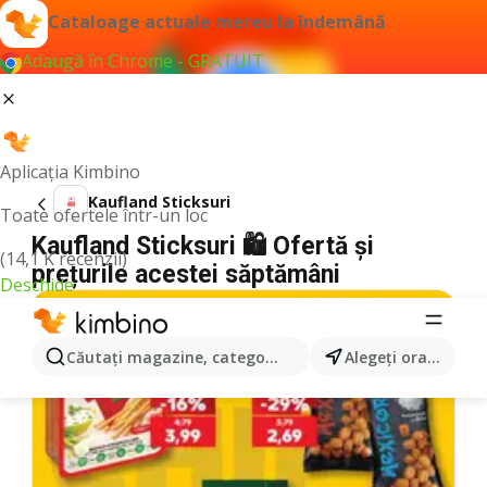
Cataloage actuale mereu la îndemână
Adaugă în Chrome - GRATUIT
Aplicația Kimbino
Kaufland Sticksuri
Toate ofertele într-un loc
Kaufland Sticksuri 🛍️ Ofertă și
(14,1 K recenzii)
prețurile acestei săptămâni
Deschide
Căutaţi magazine, categorii, produse...
Alegeţi oraşul