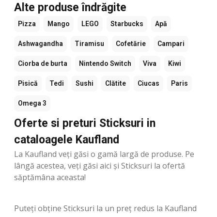
Alte produse îndrăgite
Pizza
Mango
LEGO
Starbucks
Apă
Ashwagandha
Tiramisu
Cofetărie
Campari
Ciorba de burta
Nintendo Switch
Viva
Kiwi
Pisică
Tedi
Sushi
Clătite
Ciucas
Paris
Omega 3
Oferte si preturi Sticksuri in
cataloagele Kaufland
La Kaufland veți găsi o gamă largă de produse. Pe
lângă acestea, veți găsi aici și Sticksuri la ofertă
săptămâna aceasta!
Puteți obține Sticksuri la un preț redus la Kaufland